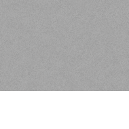
Kontakt
SaKOTA SLOVAKIA, s.r.o.
Veľkoblahovská 6750/9E
929 01 Dunajská Streda