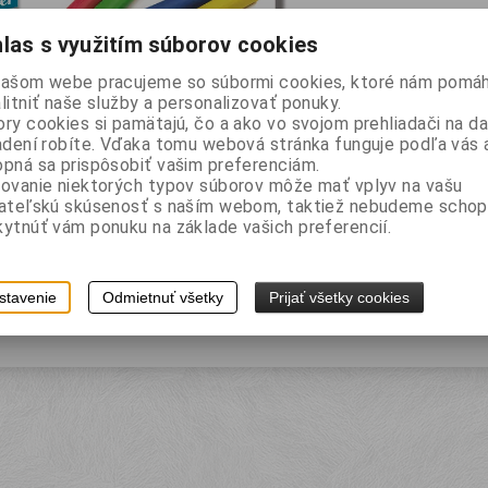
Katalógové čísl
las s využitím súborov cookies
Záruka (mesiaco
Termín dodania 
našom webe pracujeme so súbormi cookies, ktoré nám pomáh
litniť naše služby a personalizovať ponuky.
Počet v balení:
ry cookies si pamätajú, čo a ako vo svojom prehliadači na 
EAN:
5997875726
adení robíte. Vďaka tomu webová stránka funguje podľa vás a
pná sa prispôsobiť vašim preferenciám.
Tlač
ovanie niektorých typov súborov môže mať vplyv na vašu
vateľskú skúsenosť s naším webom, taktiež nebudeme schop
ytnúť vám ponuku na základe vašich preferencií.
pis
stavenie
Odmietnuť všetky
Prijať všetky cookies
 papierovej krabičke