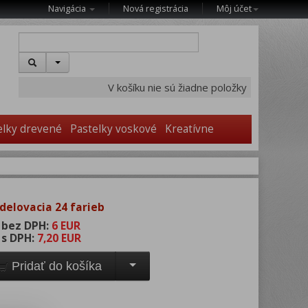
Navigácia
Nová registrácia
Môj účet
V košíku nie sú žiadne položky
elky drevené
Pastelky voskové
Kreatívne
elovacia 24 farieb
 bez DPH:
6 EUR
 s DPH:
7,20 EUR
Pridať do košíka