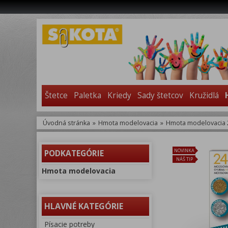
Štetce
Paletka
Kriedy
Sady štetcov
Kružidlá
Úvodná stránka
»
Hmota modelovacia
»
Hmota modelovacia 2
NOVINKA
PODKATEGÓRIE
NÁŠ TIP
Hmota modelovacia
HLAVNÉ KATEGÓRIE
Písacie potreby