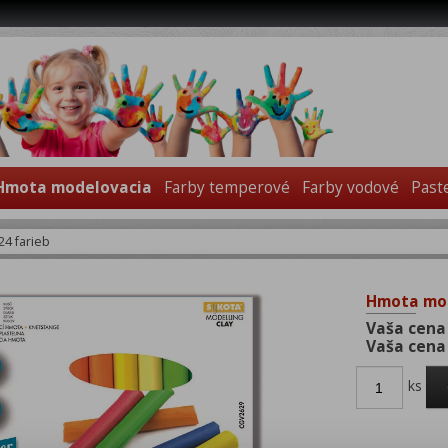
Hmota modelovacia
Farby temperové
Farby vodové
Past
4 farieb
Hmota mod
Vaša cena
Vaša cena
ks