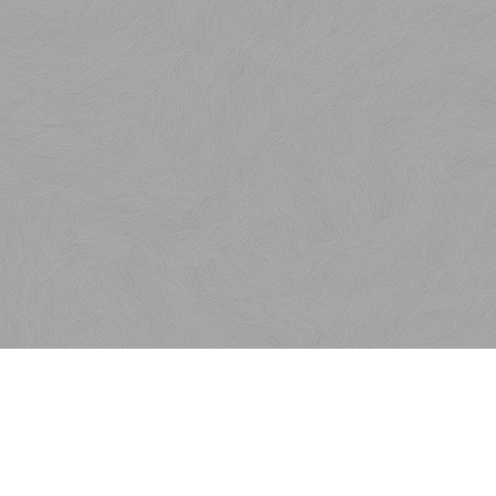
Menu
Rýchla objednávka
Kontakt
Obchodné podmienky
Reklamačné podmienky
Ako nakupovať