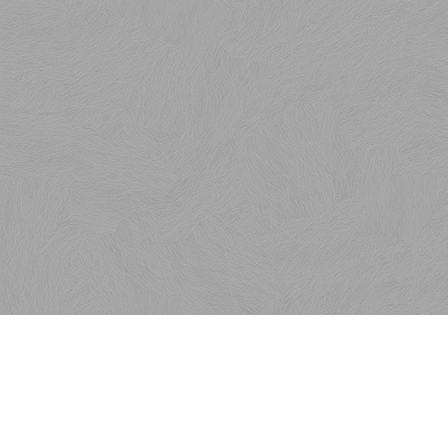
Menu
Rýchla objednávka
Kontakt
Obchodné podmienky
Reklamačné podmienky
Ako nakupovať