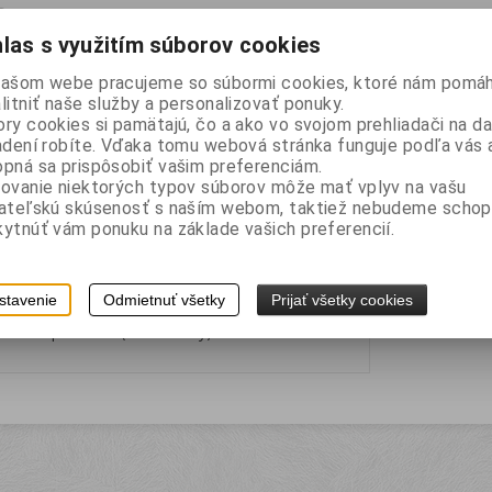
las s využitím súborov cookies
našom webe pracujeme so súbormi cookies, ktoré nám pomáh
litniť naše služby a personalizovať ponuky.
ry cookies si pamätajú, čo a ako vo svojom prehliadači na 
adení robíte. Vďaka tomu webová stránka funguje podľa vás a
pná sa prispôsobiť vašim preferenciám.
 AXO čierne
ovanie niektorých typov súborov môže mať vplyv na vašu
vateľskú skúsenosť s naším webom, taktiež nebudeme schop
C3042
Záruka (mesiacov):
24
:
7
EAN:
8029172592108
ytnúť vám ponuku na základe vašich preferencií.
Vaša cena bez DPH:
1,50 EUR
Vaša cena s DPH:
1,80 EUR
stavenie
Odmietnuť všetky
Prijať všetky cookies
button="" imageidentifier="none" cssclass="btn
="
shop:GetText(TextId=Buy)" action="AddToCart"