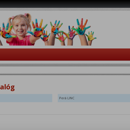
talóg
Perá LINC