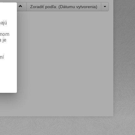
Zoradiť podľa: (
Dátumu vytvorenia
)
ajú
danom
 je
ní