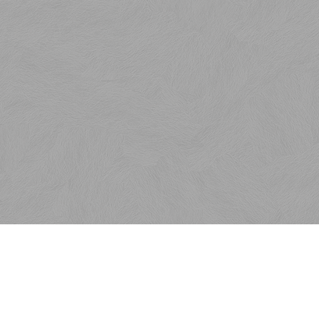
Kontakt
SaKOTA SLOVAKIA, s.r.o.
Veľkoblahovská 6750/9E
929 01 Dunajská Streda