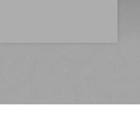
Kontakt
SaKOTA SLOVAKIA, s.r.o.
Veľkoblahovská 6750/9E