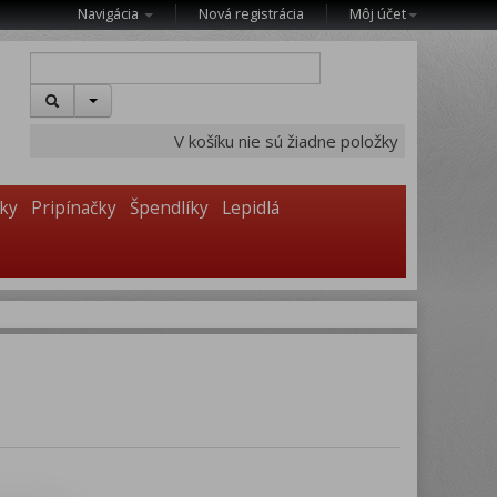
Navigácia
Nová registrácia
Môj účet
V košíku nie sú žiadne položky
vky
Pripínačky
Špendlíky
Lepidlá