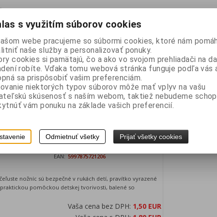
las s využitím súborov cookies
našom webe pracujeme so súbormi cookies, ktoré nám pomáh
litniť naše služby a personalizovať ponuky.
ry cookies si pamätajú, čo a ako vo svojom prehliadači na 
adení robíte. Vďaka tomu webová stránka funguje podľa vás a
pná sa prispôsobiť vašim preferenciám.
ovanie niektorých typov súborov môže mať vplyv na vašu
vateľskú skúsenosť s naším webom, taktiež nebudeme schop
ytnúť vám ponuku na základe vašich preferencií.
t.rukoväťou 13cm s mierkou na čepeli
stavenie
Odmietnuť všetky
Prijať všetky cookies
A2120
Záruka (mesiacov):
24
:
2
Hmotnosť:
0,029 kg
EAN:
5997875721206
eľuste nožníc sú bezpečné v rukách detí, pravítko vyrazené
je praktickou pomôckou detskej tvorivosti, balené so
Vaša cena bez DPH:
1,50 EUR