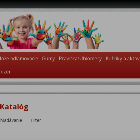
Nože odlamovacie
Gumy
Pravítka/Uhlomery
Kufríky a akto
nizér
 Katalóg
yhľadávanie
Filter