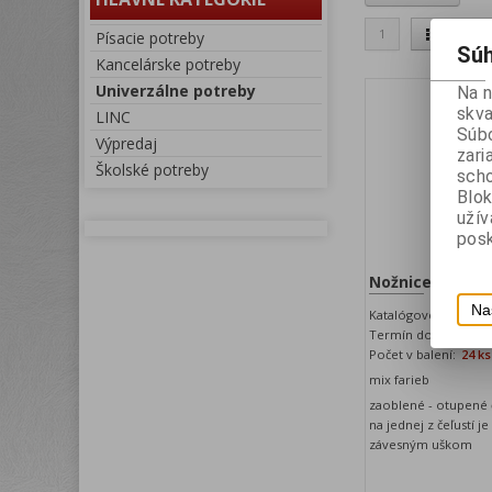
1
Písacie potreby
Súh
Kancelárske potreby
Univerzálne potreby
Na 
skva
LINC
Súbo
Výpredaj
zari
Školské potreby
scho
Blok
uží
posk
Nožnice s plas
Na
Katalógové číslo:
BA
Termín dodania (dni)
Počet v balení:
24 ks
mix farieb
zaoblené - otupené č
na jednej z čeľustí 
závesným uškom