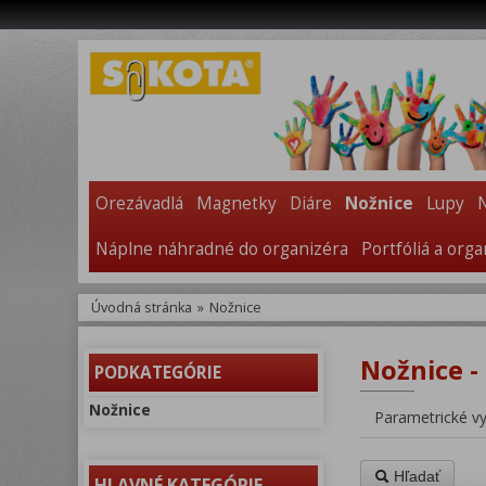
Orezávadlá
Magnetky
Diáre
Nožnice
Lupy
Náplne náhradné do organizéra
Portfóliá a orga
Úvodná stránka
»
Nožnice
Nožnice -
PODKATEGÓRIE
Nožnice
Parametrické v
Hľadať
HLAVNÉ KATEGÓRIE