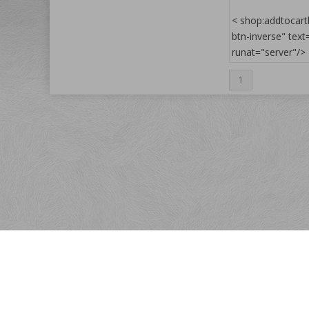
< shop:addtocart
btn-inverse" text
runat="server"/>
1
Menu
Rýchla objednávka
Kontakt
Obchodné podmienky
Reklamačné podmienky
Ako nakupovať