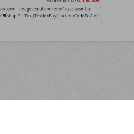
Vaša cena s DPH:
1,80 EUR
button="" imageidentifier="none" cssclass="btn
="
shop:GetText(TextId=Buy)" action="AddToCart"