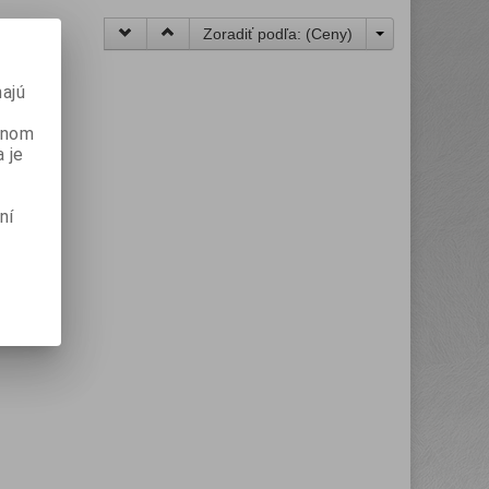
Zoradiť podľa: (
Ceny
)
ajú
danom
 je
ní