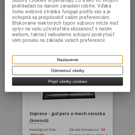
Súbory cookies si pamätajú, čo a ako vo svojom
dispozícii v plastovej krabičke s priehľadným
prehliadači na danom zariadení robíte. Vďaka
krytom, pero 0,7 mm, ceruzka 0,5 mm
tomu webová stránka funguje podľa vás a je
schopná sa prispôsobiť vašim preferenciám.
Vaša cena bez DPH:
3 EUR
Blokovanie niektorých typov súborov môže mať
Vaša cena s DPH:
3,60 EUR
vplyv na vašu užívateľskú skúsenosť s naším
webom, taktiež nebudeme schopní poskytnúť
< shop:addtocartbutton=""
vám ponuku na základe vašich preferencií.
imageidentifier="none" cssclass="btn
btn-inverse" text="
shop:GetText(TextId=Buy)"
Nastavenie
action="AddToCart" runat="server"/>
Odmietnuť všetky
Prijať všetky cookies
Súprava - guľ.pero a mech.ceruzka
(kovová)
Katalógové číslo:
Záruka (mesiacov):
24
AMV2431
Termín dodania (dni):
2