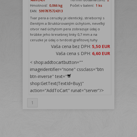
Hmotnosť:
0,066 kg
Počet v balení:
1 ks
EAN:
5997875724313
Tvar pera a ceruzky je identický, strieborný s
členitým a štruktúrovaným úchytom, neveľký
otvor nad úchytom pera zobrazuje údaj o
hrúbke jeho kresebnej linky 0,7 mm a na
ceruzke je údaj o tvrdosti grafitovej tuhy
Vaša cena bez DPH:
5,50 EUR
Vaša cena s DPH:
6,60 EUR
< shop:addtocartbutton=""
imageidentifier="none" cssclass="btn
btn-inverse" text="
shop:GetText(TextId=Buy)"
action="AddToCart" runat="server"/>
1