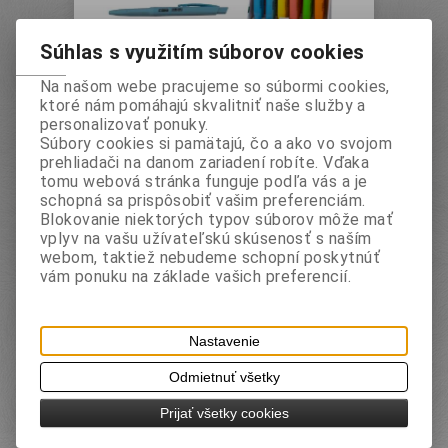
Súhlas s využitím súborov cookies
Na našom webe pracujeme so súbormi cookies,
Pero olejové (mix farieb)
ktoré nám pomáhajú skvalitniť naše služby a
Vaša cena bez DPH:
1 EUR
personalizovať ponuky.
Vaša cena s DPH:
1,20 EUR
Súbory cookies si pamätajú, čo a ako vo svojom
prehliadači na danom zariadení robíte. Vďaka
ks
tomu webová stránka funguje podľa vás a je
schopná sa prispôsobiť vašim preferenciám.
Pridať do košíka
Blokovanie niektorých typov súborov môže mať
vplyv na vašu užívateľskú skúsenosť s naším
webom, taktiež nebudeme schopní poskytnúť
vám ponuku na základe vašich preferencií.
Katalógové číslo:
AEV0914
Záruka (mesiacov):
24
Nastavenie
Termín dodania (dni):
2
Odmietnuť všetky
Hmotnosť:
0,009 kg
Počet v balení:
24 ks
Prijať všetky cookies
EAN:
5997875709143