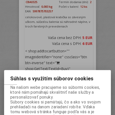
CBA0325
Termín dodania (dni):
2
Hmotnosť:
0,083 kg
Počet v balení:
12 ks
EAN:
5997875703257
celokovové, plastová krabička so závesným
uškom, súčasťou balenia sú náhradné náplne, v
troch farebných prevedeniach
Vaša cena bez DPH:
5 EUR
Vaša cena s DPH:
6 EUR
< shop:addtocartbutton=""
imageidentifier="none" cssclass="btn
btn-inverse" text="
shop:GetText(TextId=Buy)"
action="AddToCart" runat="server"/>
Súhlas s využitím súborov cookies
PRIPRAVUJE SA
Na našom webe pracujeme so súbormi cookies,
ktoré nám pomáhajú skvalitniť naše služby a
personalizovať ponuky.
Súbory cookies si pamätajú, čo a ako vo svojom
prehliadači na danom zariadení robíte. Vďaka
tomu webová stránka funguje podľa vás a je