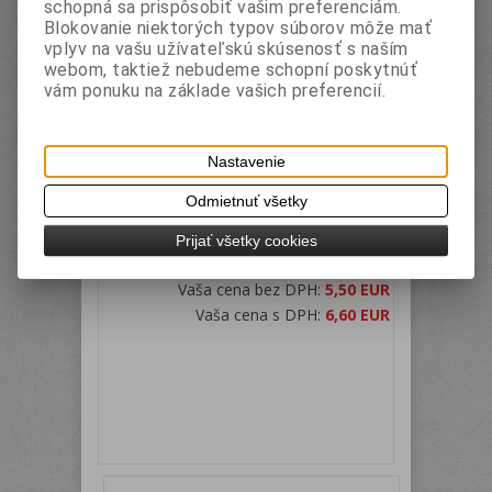
schopná sa prispôsobiť vašim preferenciám.
Blokovanie niektorých typov súborov môže mať
vplyv na vašu užívateľskú skúsenosť s naším
Kružidlo (mix farieb)
webom, taktiež nebudeme schopní poskytnúť
vám ponuku na základe vašich preferencií.
Katalógové číslo:
Záruka (mesiacov):
24
CBA0601
Termín dodania (dni):
7
Hmotnosť:
0,066 kg
Počet v balení:
12 ks
Nastavenie
EAN:
599787570601
Odmietnuť všetky
tovar na ceste 11/2016
celokovové, plastová krabička so závesným
Prijať všetky cookies
uškom, súčasťou balenia sú náhradné náplne a
orezávadlo, v dvoch farebných prevedeniach
Vaša cena bez DPH:
5,50 EUR
Vaša cena s DPH:
6,60 EUR