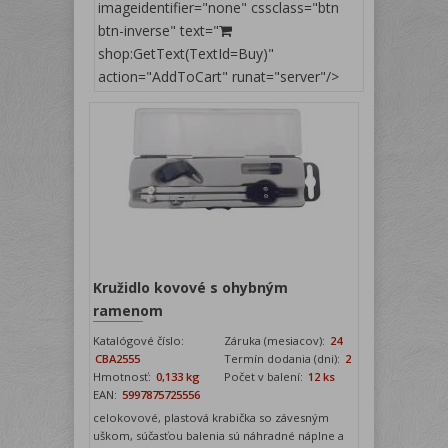
imageidentifier="none" cssclass="btn
btn-inverse" text="
shop:GetText(TextId=Buy)"
action="AddToCart" runat="server"/>
Kružidlo kovové s ohybným
ramenom
Katalógové číslo:
Záruka (mesiacov):
24
CBA2555
Termín dodania (dni):
2
Hmotnosť:
0,133 kg
Počet v balení:
12 ks
EAN:
5997875725556
celokovové, plastová krabička so závesným
uškom, súčasťou balenia sú náhradné náplne a