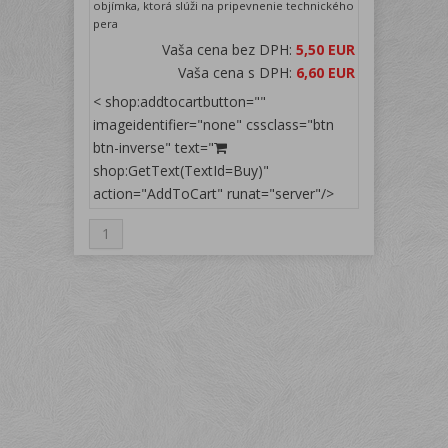
objímka, ktorá slúži na pripevnenie technického
pera
Vaša cena bez DPH:
5,50 EUR
Vaša cena s DPH:
6,60 EUR
< shop:addtocartbutton=""
imageidentifier="none" cssclass="btn
btn-inverse" text="
shop:GetText(TextId=Buy)"
action="AddToCart" runat="server"/>
1