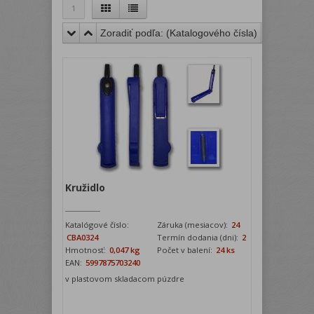
1
Zoradiť podľa: (
Katalogového čísla
)
Kružidlo
Katalógové číslo:
Záruka (mesiacov):
24
CBA0324
Termín dodania (dni):
2
Hmotnosť:
0,047 kg
Počet v balení:
24 ks
EAN:
5997875703240
v plastovom skladacom púzdre