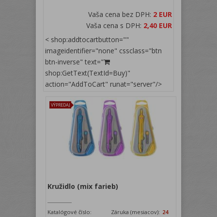
Vaša cena bez DPH:
2 EUR
Vaša cena s DPH:
2,40 EUR
< shop:addtocartbutton=""
imageidentifier="none" cssclass="btn
btn-inverse" text="
shop:GetText(TextId=Buy)"
action="AddToCart" runat="server"/>
VÝPREDAJ
Kružidlo (mix farieb)
Katalógové číslo:
Záruka (mesiacov):
24