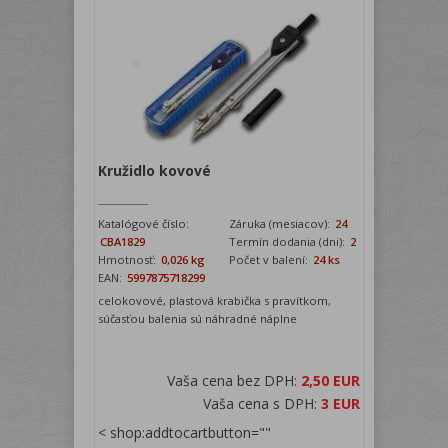
Kružidlo kovové
Katalógové číslo:
Záruka (mesiacov):
24
CBA1829
Termín dodania (dni):
2
Hmotnosť:
0,026 kg
Počet v balení:
24 ks
EAN:
5997875718299
celokovové, plastová krabička s pravítkom,
súčasťou balenia sú náhradné náplne
Vaša cena bez DPH:
2,50 EUR
Vaša cena s DPH:
3 EUR
< shop:addtocartbutton=""