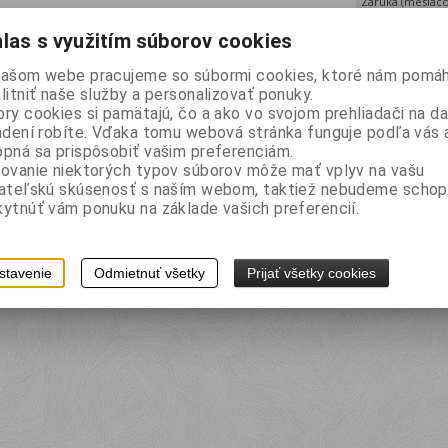
Záruka (mesiaco
Termín dodania 
las s využitím súborov cookies
Hmotnosť:
0,00
našom webe pracujeme so súbormi cookies, ktoré nám pomáh
EAN:
5997875711
litniť naše služby a personalizovať ponuky.
Tlač
ry cookies si pamätajú, čo a ako vo svojom prehliadači na 
adení robíte. Vďaka tomu webová stránka funguje podľa vás a
pná sa prispôsobiť vašim preferenciám.
ovanie niektorých typov súborov môže mať vplyv na vašu
pis
vateľskú skúsenosť s naším webom, taktiež nebudeme schop
ytnúť vám ponuku na základe vašich preferencií.
ná s tradičnou tvrdosťou tuhy HB, v balení sa nachádza 12ks ceruziek, ba
stavenie
Odmietnuť všetky
Prijať všetky cookies