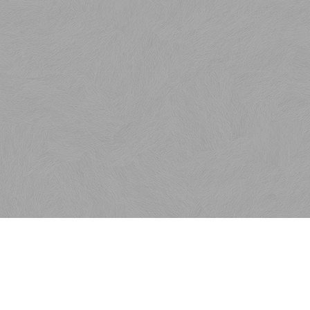
Menu
Rýchla objednávka
Kontakt
Obchodné podmienky
Reklamačné podmienky
Ako nakupovať