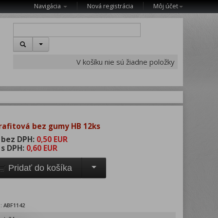
Navigácia
Nová registrácia
Môj účet
V košíku nie sú žiadne položky
rafitová bez gumy HB 12ks
 bez DPH:
0,50 EUR
 s DPH:
0,60 EUR
Pridať do košíka
o:
ABF1142