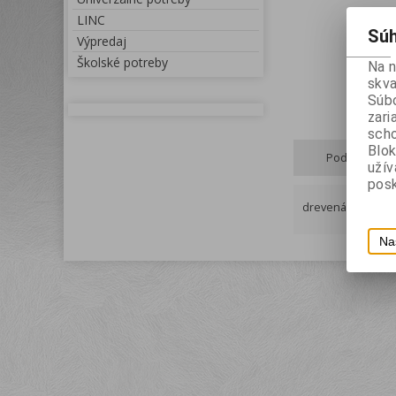
LINC
Súh
Výpredaj
Školské potreby
Na 
skva
Súbo
zari
scho
Blok
Podrobný po
uží
posk
drevená, šesťhran
Na