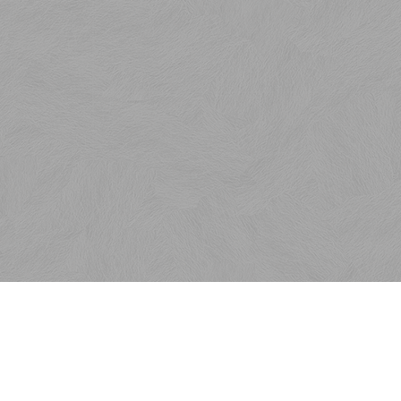
Kontakt
SaKOTA SLOVAKIA, s.r.o.
Veľkoblahovská 6750/9E
929 01 Dunajská Streda