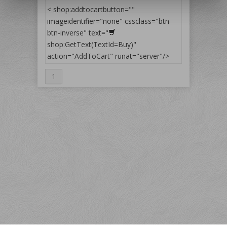
< shop:addtocartbutton=""
imageidentifier="none" cssclass="btn
btn-inverse" text="
shop:GetText(TextId=Buy)"
action="AddToCart" runat="server"/>
1