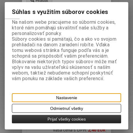
Hľadať
Súhlas s využitím súborov cookies
1
Na našom webe pracujeme so súbormi cookies,
Zoradiť podľa: (
Katalogového čísla
)
ktoré nám pomáhajú skvalitniť naše služby a
personalizovať ponuky.
Súbory cookies si pamätajú, čo a ako vo svojom
prehliadači na danom zariadení robíte. Vďaka
tomu webová stránka funguje podľa vás a je
schopná sa prispôsobiť vašim preferenciám.
Blokovanie niektorých typov súborov môže mať
vplyv na vašu užívateľskú skúsenosť s naším
webom, taktiež nebudeme schopní poskytnúť
vám ponuku na základe vašich preferencií.
Paletka maliarska - plastová
Katalógové číslo:
Záruka (mesiacov):
24
CLA2047
Termín dodania (dni):
2
Nastavenie
Hmotnosť:
0,056 kg
Počet v balení:
12 ks
EAN:
5997875720476
Odmietnuť všetky
obsahuje prepážky až na 10 farieb, balené v
sáčku so závesným uškom
Prijať všetky cookies
Vaša cena bez DPH:
2 EUR
Vaša cena s DPH:
2,40 EUR